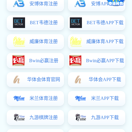
为进一步加强对子公司的监督，防范经营风险
政谈话，并开展日常监督检查。
市城投集团纪检人员首先对新入职的同志表示欢迎
务上的专家，迅速融入集体;二要转变工作作
求，时刻绷紧弦、敲警钟;四要立