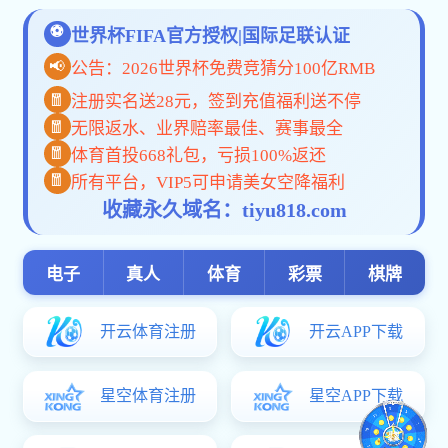
您当前位置：
首页
>
通知公告
>
工作动态
MK体育官方网址-MK世界杯（中国）:市城投集团赴工程咨询公司开展
【信息时间：2021-07-08 18:20:54 阅读次数：
】
【字号
大
中
小
】
【
我要打印
】
【
关闭
】