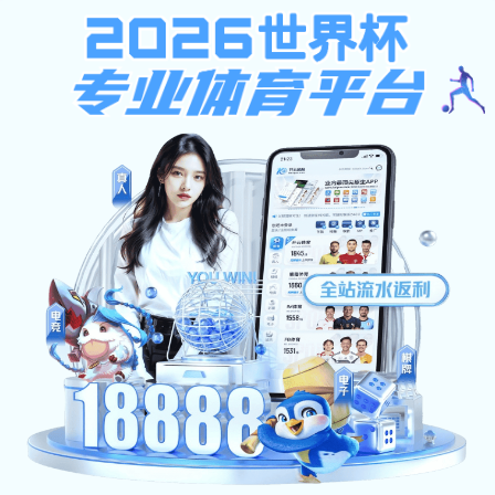
MK体育官方网址-MK世界杯（中国）