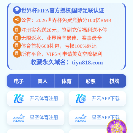
您当前位置：
首页
>
通知公告
>
通知公告
MK体育官方网址-MK世界杯（中国）:2024年市城投工程咨询公司见习岗
【信息时间：2024-09-09 16:48:03 阅读次数：
】
【字号
大
中
小
】
【
我要打印
】
【
关闭
】
2024年市城投工程咨询公司见习岗位招聘面试成绩公示 详情请见附件
监督电话：0550-3519511
附件：
MK体育官方网址-MK世界杯（中国）招聘面试见习人员面试成绩