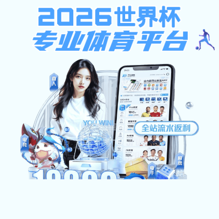
MK体育官方网址-MK世界杯（中国）