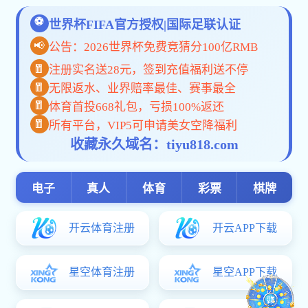
您当前位置：
首页
>
交易信息
>
限额以下
>
项目异常
MK体育官方网址-MK世界杯（中国）:滁州市实验中学高中部教学楼改
【信息时间：2026-05-22 16:38:31 阅读次数：
】
【字号
大
中
小
】
【
我要打印
】
【
关闭
】
滁州市实验中学高中部教学楼改
各潜在
供应商
：
滁州市实验中学高中部教学楼改造项目体育组搬迁办公室
采购单位名称：滁州市实验中学
地址：滁州市西涧路
2697号