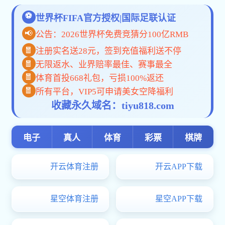
您当前位置：
首页
>
交易信息
>
限额以下
>
招标
MK体育官方网址-MK世界杯（中国）:安徽省滁州监狱2026年度民警
【信息时间：2026-05-26 17:41:30 阅读次数：
】
【字号
大
中
小
】
【
我要打印
】
【
关闭
】
附件：
招标文件正文.pdf
我要投标 投标指南