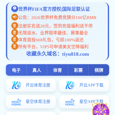
您当前位置：
首页
>
交易信息
>
国企采购
>
项目
MK体育官方网址-MK世界杯（中国）:滁宁城际铁路相官车辆段1250kW/2
【信息时间：2026-05-08 00:00:00 阅读次数：
】
【字号
大
中
小
】
【
我要打印
】
【
关闭
】
滁宁城际铁路
MK体育官方网址-MK世界杯（中国）:
一、项目基本情况
项目编号：
HXJY1110001055381
项目名称：滁宁城际铁路相官车辆段
12
二、项目
异常
原因
截止投标时间止投标人不足三家，本
三、其他补充事宜