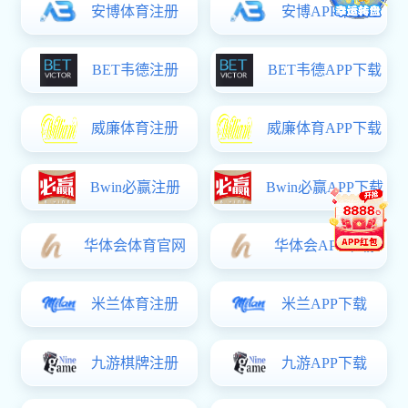
工期（供货
/服务期）：合同签订后
第
三
中标候选人：
安徽省青青农林机械有限公司
投标报价（费率）：
94000.00元
工期（供货
/服务期）：合同签订后，自接
公示期：
2026
年
5
月
20
日
至
2026
年
5
月
22
日
招标人联系人：
刘周
联系电话
招标代理机构联系人：
胡国庆
联系电话
若投标人对上述结果有异议，可在公示期内以
标代理机构提出异议。书面异议材料应当包括以下内
（
1）异议人的名称、地址、有效联系方
（
2）项目名称、项目编号、标段号（如有
（
3）被异议人名称；
（
4）具体的异议事项、基本事实及必要的证明