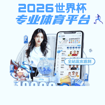
MK体育官方网址-MK世界杯（中国）