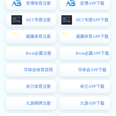
投标人不及时查看，造成后果由投标人自行承担。
招标人名称：
滁州市翼然新能源开发有限公司
地址：
安徽省滁州市南谯区中都大道
1598号15层
联系人：
王以伟
联系方式：
0550-2350288
代理机构名称：MK体育官方网址-MK世界杯（中国）
地址：滁州市龙蟠大道
109号房产商务大厦6楼
联系人：
周蓓蕾
联系方式：
0550-351951
9
、
18005505728
日期：
202
6
年
5
月
12
日
我要投标 投标指南