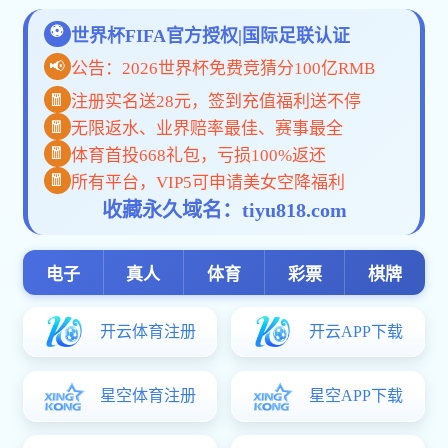
您当前位置：
首页
>
交易信息
>
其他交易
>
交易文件
MK体育官方网址-MK世界杯（中国）:2026年琅琊山森林漂流抖音推广
【信息时间：2026-04-15 17:37:17 阅读次数：
】
【字号
大
中
小
】
【
我要打印
】
【
关闭
】
附件：
0415-2026年琅琊山森林漂流抖音推广运营项目招标文件.