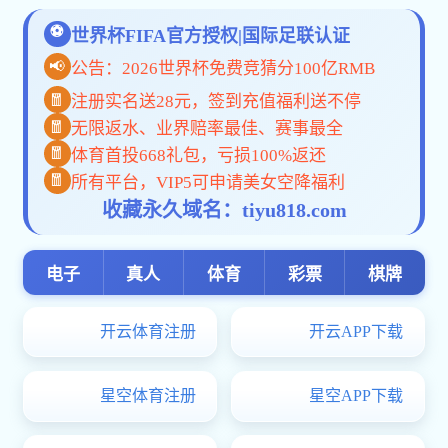
您当前位置：
首页
>
交易信息
>
政府采购
>
成交
MK体育官方网址-MK世界杯（中国）:滁州学院2026年教室空调采购及
【信息时间：2026-05-22 15:40:31 阅读次数：
】
【字号
大
中
小
】
【
我要打印
】
【
关闭
】
滁州学院
202
一、项目编号：
czsjcg202604-022
二、项目名称：
滁滁州学院
2026
三、
中标
信息
供应商名称：滁州市顺康商贸有限责
供应商地址：安徽省滁州市南谯北路
71
中标
金额：壹佰零玖万捌仟零壹拾捌元
四、主要标的信息
货物
类
名称：滁州学院
2026年教室空调采购及