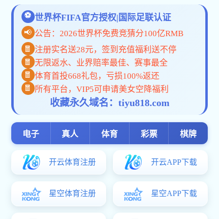
您当前位置：
首页
>
交易信息
>
工程建设
>
澄清答疑
MK体育官方网址-MK世界杯（中国）:关于琅琊区双招双引产业园（二期
【信息时间：2026-05-25 18:12:37 阅读次数：
】
【字号
大
中
小
】
【
我要打印
】
【
关闭
】
关于
琅琊
各潜在投标人：
现对
“琅琊区双招双引产业园（二期）监理项目”
作
如下答疑
问题
1：我单位中标的项目因为建设单位是企业
书，内容为监理任务，监理范围
通知书使用。
回复：中标通知书具体名称不做限制，与招标文
问题
2：第四章评标办法资信标评审中：