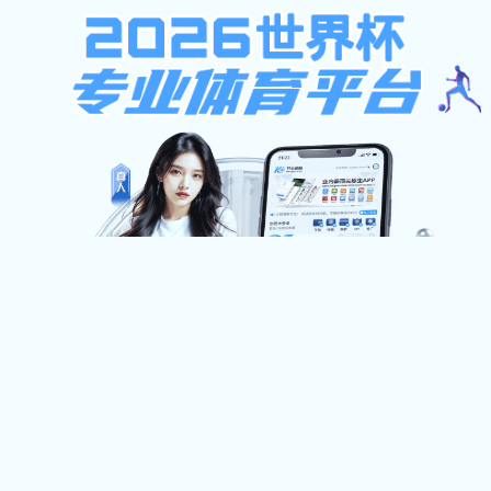
MK体育官方网址-MK世界杯（中国）