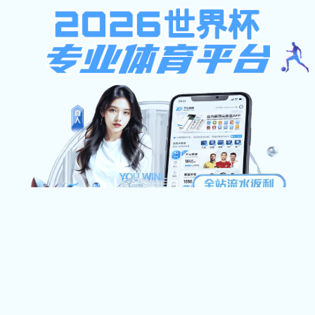
MK体育官方网址-MK世界杯（中国）