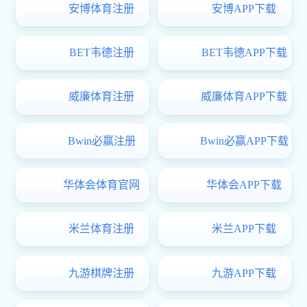
招标方式
开标时间
中标人
招标代理费
收费标准